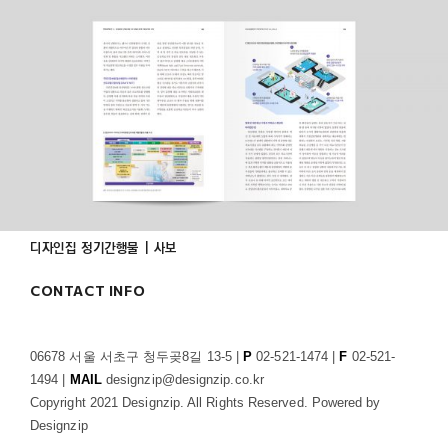
디자인집 정기간행물 | 사보
CONTACT INFO
06678 서울 서초구 청두곶8길 13-5 |
P
02-521-1474 |
F
02-521-
1494 |
MAIL
designzip@designzip.co.kr
Copyright 2021 Designzip. All Rights Reserved. Powered by
Designzip