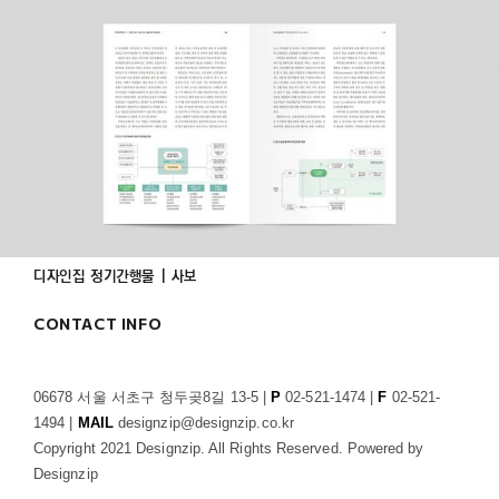
디자인집 정기간행물 | 사보
CONTACT INFO
06678 서울 서초구 청두곶8길 13-5 |
P
02-521-1474 |
F
02-521-
1494 |
MAIL
designzip@designzip.co.kr
Copyright 2021 Designzip. All Rights Reserved. Powered by
Designzip