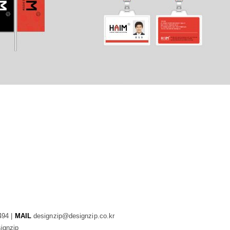
494 |
MAIL
designzip@designzip.co.kr
ignzip