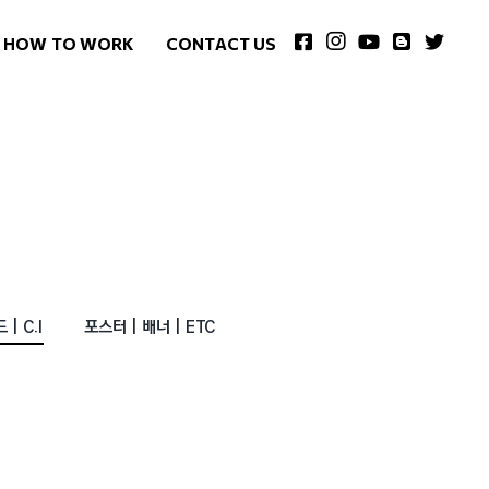
HOW TO WORK
CONTACT US
| C.I
포스터 | 배너 | ETC