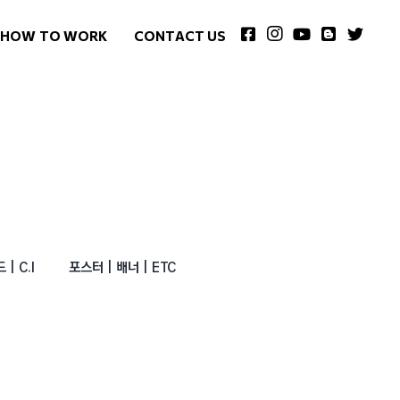
HOW TO WORK
CONTACT US
| C.I
포스터 | 배너 | ETC